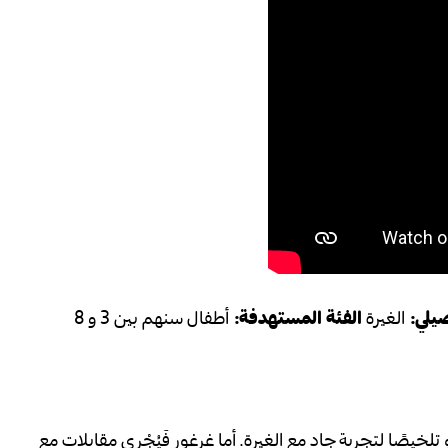
يلي:
الغيرة
الفئة المستهدفة:
أطفال سنهم بين 3 و 8
خيصًا لتجربة جاد مع الغيرة. أما غرغور فَيُجْري مقابلات مع